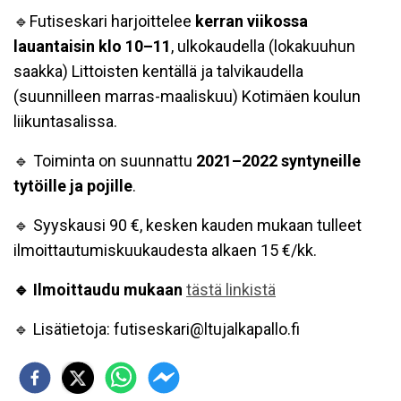
🔹Futiseskari harjoittelee
kerran viikossa
lauantaisin klo 10–11
, ulkokaudella (lokakuuhun
saakka) Littoisten kentällä ja talvikaudella
(suunnilleen marras-maaliskuu) Kotimäen koulun
liikuntasalissa.
🔹 Toiminta on suunnattu
2021–2022 syntyneille
tytöille ja pojille
.
🔹 Syyskausi 90 €, kesken kauden mukaan tulleet
ilmoittautumiskuukaudesta alkaen 15 €/kk.
🔹 Ilmoittaudu mukaan
tästä linkistä
🔹 Lisätietoja: futiseskari@ltujalkapallo.fi