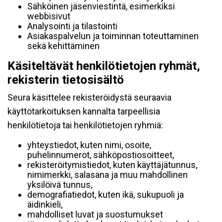
Sähköinen jäsenviestintä, esimerkiksi
webbisivut
Analysointi ja tilastointi
Asiakaspalvelun ja toiminnan toteuttaminen
sekä kehittäminen
Käsiteltävät henkilötietojen ryhmät,
rekisterin tietosisältö
Seura käsittelee rekisteröidystä seuraavia
käyttötarkoituksen kannalta tarpeellisia
henkilötietoja tai henkilötietojen ryhmiä:
yhteystiedot, kuten nimi, osoite,
puhelinnumerot, sähköpostiosoitteet,
rekisteröitymistiedot, kuten käyttäjätunnus,
nimimerkki, salasana ja muu mahdollinen
yksilöivä tunnus,
demografiatiedot, kuten ikä, sukupuoli ja
äidinkieli,
mahdolliset luvat ja suostumukset