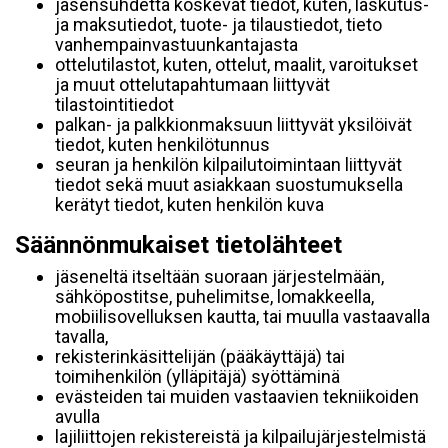
jäsensuhdetta koskevat tiedot, kuten, laskutus-
ja maksutiedot, tuote- ja tilaustiedot, tieto
vanhempainvastuunkantajasta
ottelutilastot, kuten, ottelut, maalit, varoitukset
ja muut ottelutapahtumaan liittyvät
tilastointitiedot
palkan- ja palkkionmaksuun liittyvät yksilöivät
tiedot, kuten henkilötunnus
seuran ja henkilön kilpailutoimintaan liittyvät
tiedot sekä muut asiakkaan suostumuksella
kerätyt tiedot, kuten henkilön kuva
Säännönmukaiset tietolähteet
jäseneltä itseltään suoraan järjestelmään,
sähköpostitse, puhelimitse, lomakkeella,
mobiilisovelluksen kautta, tai muulla vastaavalla
tavalla,
rekisterinkäsittelijän (pääkäyttäjä) tai
toimihenkilön (ylläpitäjä) syöttäminä
evästeiden tai muiden vastaavien tekniikoiden
avulla
lajiliittojen rekistereistä ja kilpailujärjestelmistä