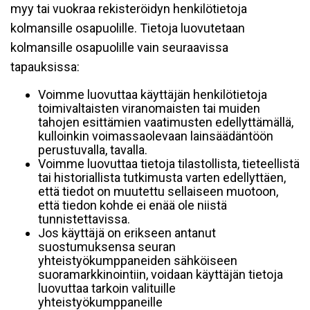
myy tai vuokraa rekisteröidyn henkilötietoja
kolmansille osapuolille. Tietoja luovutetaan
kolmansille osapuolille vain seuraavissa
tapauksissa:
Voimme luovuttaa käyttäjän henkilötietoja
toimivaltaisten viranomaisten tai muiden
tahojen esittämien vaatimusten edellyttämällä,
kulloinkin voimassaolevaan lainsäädäntöön
perustuvalla, tavalla.
Voimme luovuttaa tietoja tilastollista, tieteellistä
tai historiallista tutkimusta varten edellyttäen,
että tiedot on muutettu sellaiseen muotoon,
että tiedon kohde ei enää ole niistä
tunnistettavissa.
Jos käyttäjä on erikseen antanut
suostumuksensa seuran
yhteistyökumppaneiden sähköiseen
suoramarkkinointiin, voidaan käyttäjän tietoja
luovuttaa tarkoin valituille
yhteistyökumppaneille