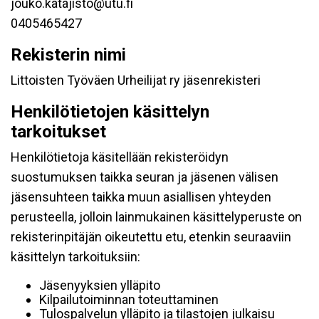
jouko.katajisto@utu.fi
0405465427
Rekisterin nimi
Littoisten Työväen Urheilijat ry jäsenrekisteri
Henkilötietojen käsittelyn
tarkoitukset
Henkilötietoja käsitellään rekisteröidyn
suostumuksen taikka seuran ja jäsenen välisen
jäsensuhteen taikka muun asiallisen yhteyden
perusteella, jolloin lainmukainen käsittelyperuste on
rekisterinpitäjän oikeutettu etu, etenkin seuraaviin
käsittelyn tarkoituksiin:
Jäsenyyksien ylläpito
Kilpailutoiminnan toteuttaminen
Tulospalvelun ylläpito ja tilastojen julkaisu