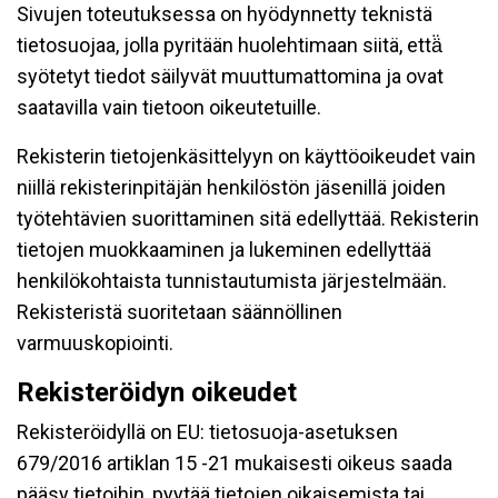
Sivujen toteutuksessa on hyödynnetty teknistä
tietosuojaa, jolla pyritään huolehtimaan siitä, että̈
syötetyt tiedot säilyvät muuttumattomina ja ovat
saatavilla vain tietoon oikeutetuille.
Rekisterin tietojenkäsittelyyn on käyttöoikeudet vain
niillä rekisterinpitäjän henkilöstön jäsenillä joiden
työtehtävien suorittaminen sitä edellyttää. Rekisterin
tietojen muokkaaminen ja lukeminen edellyttää
henkilökohtaista tunnistautumista järjestelmään.
Rekisteristä suoritetaan säännöllinen
varmuuskopiointi.
Rekisteröidyn oikeudet
Rekisteröidyllä on EU: tietosuoja-asetuksen
679/2016 artiklan 15 -21 mukaisesti oikeus saada
pääsy tietoihin, pyytää tietojen oikaisemista tai