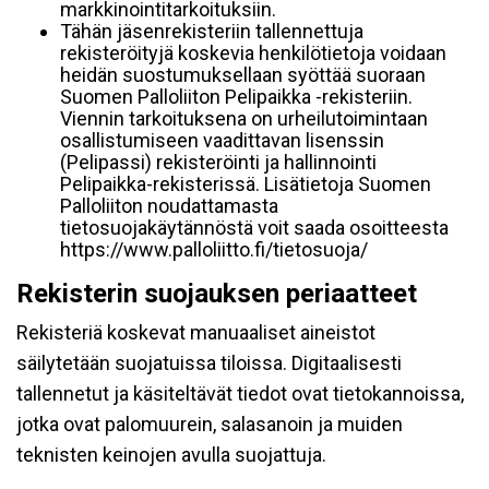
markkinointitarkoituksiin.
Tähän jäsenrekisteriin tallennettuja
rekisteröityjä koskevia henkilötietoja voidaan
heidän suostumuksellaan syöttää suoraan
Suomen Palloliiton Pelipaikka -rekisteriin.
Viennin tarkoituksena on urheilutoimintaan
osallistumiseen vaadittavan lisenssin
(Pelipassi) rekisteröinti ja hallinnointi
Pelipaikka-rekisterissä. Lisätietoja Suomen
Palloliiton noudattamasta
tietosuojakäytännöstä voit saada osoitteesta
https://www.palloliitto.fi/tietosuoja/
Rekisterin suojauksen periaatteet
Rekisteriä koskevat manuaaliset aineistot
säilytetään suojatuissa tiloissa. Digitaalisesti
tallennetut ja käsiteltävät tiedot ovat tietokannoissa,
jotka ovat palomuurein, salasanoin ja muiden
teknisten keinojen avulla suojattuja.