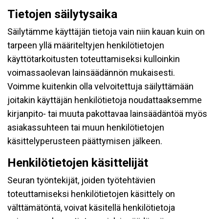
Tietojen säilytysaika
Säilytämme käyttäjän tietoja vain niin kauan kuin on
tarpeen yllä määriteltyjen henkilötietojen
käyttötarkoitusten toteuttamiseksi kulloinkin
voimassaolevan lainsäädännön mukaisesti.
Voimme kuitenkin olla velvoitettuja säilyttämään
joitakin käyttäjän henkilötietoja noudattaaksemme
kirjanpito- tai muuta pakottavaa lainsäädäntöä myös
asiakassuhteen tai muun henkilötietojen
käsittelyperusteen päättymisen jälkeen.
Henkilötietojen käsittelijät
Seuran työntekijät, joiden työtehtävien
toteuttamiseksi henkilötietojen käsittely on
välttämätöntä, voivat käsitellä henkilötietoja