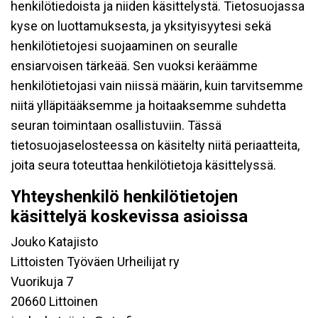
henkilötiedoista ja niiden käsittelystä. Tietosuojassa
kyse on luottamuksesta, ja yksityisyytesi sekä
henkilötietojesi suojaaminen on seuralle
ensiarvoisen tärkeää. Sen vuoksi keräämme
henkilötietojasi vain niissä määrin, kuin tarvitsemme
niitä ylläpitääksemme ja hoitaaksemme suhdetta
seuran toimintaan osallistuviin. Tässä
tietosuojaselosteessa on käsitelty niitä periaatteita,
joita seura toteuttaa henkilötietoja käsittelyssä.
Yhteyshenkilö henkilötietojen
käsittelyä koskevissa asioissa
Jouko Katajisto
Littoisten Työväen Urheilijat ry
Vuorikuja 7
20660 Littoinen