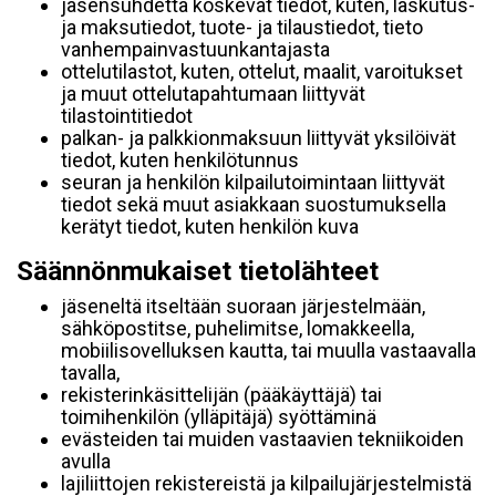
jäsensuhdetta koskevat tiedot, kuten, laskutus-
ja maksutiedot, tuote- ja tilaustiedot, tieto
vanhempainvastuunkantajasta
ottelutilastot, kuten, ottelut, maalit, varoitukset
ja muut ottelutapahtumaan liittyvät
tilastointitiedot
palkan- ja palkkionmaksuun liittyvät yksilöivät
tiedot, kuten henkilötunnus
seuran ja henkilön kilpailutoimintaan liittyvät
tiedot sekä muut asiakkaan suostumuksella
kerätyt tiedot, kuten henkilön kuva
Säännönmukaiset tietolähteet
jäseneltä itseltään suoraan järjestelmään,
sähköpostitse, puhelimitse, lomakkeella,
mobiilisovelluksen kautta, tai muulla vastaavalla
tavalla,
rekisterinkäsittelijän (pääkäyttäjä) tai
toimihenkilön (ylläpitäjä) syöttäminä
evästeiden tai muiden vastaavien tekniikoiden
avulla
lajiliittojen rekistereistä ja kilpailujärjestelmistä