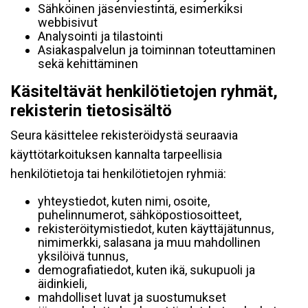
Sähköinen jäsenviestintä, esimerkiksi
webbisivut
Analysointi ja tilastointi
Asiakaspalvelun ja toiminnan toteuttaminen
sekä kehittäminen
Käsiteltävät henkilötietojen ryhmät,
rekisterin tietosisältö
Seura käsittelee rekisteröidystä seuraavia
käyttötarkoituksen kannalta tarpeellisia
henkilötietoja tai henkilötietojen ryhmiä:
yhteystiedot, kuten nimi, osoite,
puhelinnumerot, sähköpostiosoitteet,
rekisteröitymistiedot, kuten käyttäjätunnus,
nimimerkki, salasana ja muu mahdollinen
yksilöivä tunnus,
demografiatiedot, kuten ikä, sukupuoli ja
äidinkieli,
mahdolliset luvat ja suostumukset