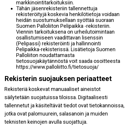
markkinointitarkoituksiin.
Tähän jäsenrekisteriin tallennettuja
rekisteröityjä koskevia henkilötietoja voidaan
heidän suostumuksellaan syöttää suoraan
Suomen Palloliiton Pelipaikka -rekisteriin.
Viennin tarkoituksena on urheilutoimintaan
osallistumiseen vaadittavan lisenssin
(Pelipassi) rekisteröinti ja hallinnointi
Pelipaikka-rekisterissä. Lisätietoja Suomen
Palloliiton noudattamasta
tietosuojakäytännöstä voit saada osoitteesta
https://www.palloliitto.fi/tietosuoja/
Rekisterin suojauksen periaatteet
Rekisteriä koskevat manuaaliset aineistot
säilytetään suojatuissa tiloissa. Digitaalisesti
tallennetut ja käsiteltävät tiedot ovat tietokannoissa,
jotka ovat palomuurein, salasanoin ja muiden
teknisten keinojen avulla suojattuja.