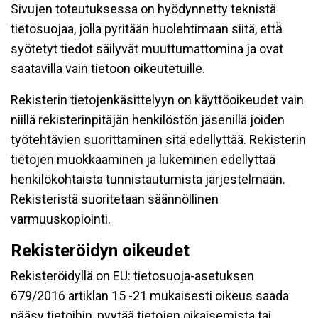
Sivujen toteutuksessa on hyödynnetty teknistä
tietosuojaa, jolla pyritään huolehtimaan siitä, että̈
syötetyt tiedot säilyvät muuttumattomina ja ovat
saatavilla vain tietoon oikeutetuille.
Rekisterin tietojenkäsittelyyn on käyttöoikeudet vain
niillä rekisterinpitäjän henkilöstön jäsenillä joiden
työtehtävien suorittaminen sitä edellyttää. Rekisterin
tietojen muokkaaminen ja lukeminen edellyttää
henkilökohtaista tunnistautumista järjestelmään.
Rekisteristä suoritetaan säännöllinen
varmuuskopiointi.
Rekisteröidyn oikeudet
Rekisteröidyllä on EU: tietosuoja-asetuksen
679/2016 artiklan 15 -21 mukaisesti oikeus saada
pääsy tietoihin, pyytää tietojen oikaisemista tai