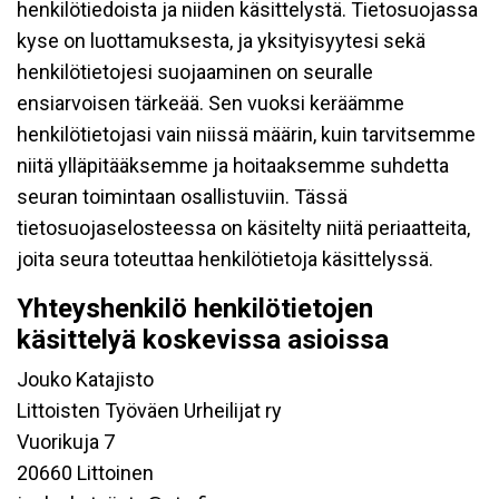
henkilötiedoista ja niiden käsittelystä. Tietosuojassa
kyse on luottamuksesta, ja yksityisyytesi sekä
henkilötietojesi suojaaminen on seuralle
ensiarvoisen tärkeää. Sen vuoksi keräämme
henkilötietojasi vain niissä määrin, kuin tarvitsemme
niitä ylläpitääksemme ja hoitaaksemme suhdetta
seuran toimintaan osallistuviin. Tässä
tietosuojaselosteessa on käsitelty niitä periaatteita,
joita seura toteuttaa henkilötietoja käsittelyssä.
Yhteyshenkilö henkilötietojen
käsittelyä koskevissa asioissa
Jouko Katajisto
Littoisten Työväen Urheilijat ry
Vuorikuja 7
20660 Littoinen