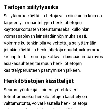
Tietojen säilytysaika
Säilytämme käyttäjän tietoja vain niin kauan kuin on
tarpeen yllä määriteltyjen henkilötietojen
käyttötarkoitusten toteuttamiseksi kulloinkin
voimassaolevan lainsäädännön mukaisesti.
Voimme kuitenkin olla velvoitettuja säilyttämään
joitakin käyttäjän henkilötietoja noudattaaksemme
kirjanpito- tai muuta pakottavaa lainsäädäntöä myös
asiakassuhteen tai muun henkilötietojen
käsittelyperusteen päättymisen jälkeen.
Henkilötietojen käsittelijät
Seuran työntekijät, joiden työtehtävien
toteuttamiseksi henkilötietojen käsittely on
välttämätöntä, voivat käsitellä henkilötietoja