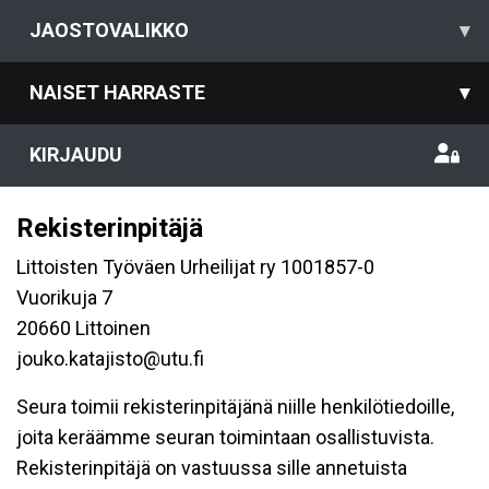
JAOSTOVALIKKO
▾
NAISET HARRASTE
▾
KIRJAUDU
Rekisterinpitäjä
Littoisten Työväen Urheilijat ry 1001857-0
Vuorikuja 7
20660 Littoinen
jouko.katajisto@utu.fi
Seura toimii rekisterinpitäjänä niille henkilötiedoille,
joita keräämme seuran toimintaan osallistuvista.
Rekisterinpitäjä on vastuussa sille annetuista