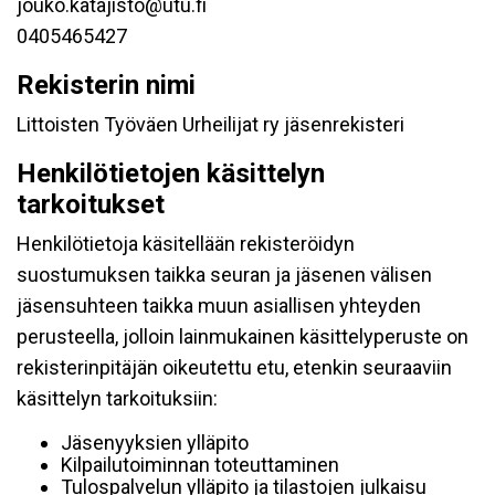
jouko.katajisto@utu.fi
0405465427
Rekisterin nimi
Littoisten Työväen Urheilijat ry jäsenrekisteri
Henkilötietojen käsittelyn
tarkoitukset
Henkilötietoja käsitellään rekisteröidyn
suostumuksen taikka seuran ja jäsenen välisen
jäsensuhteen taikka muun asiallisen yhteyden
perusteella, jolloin lainmukainen käsittelyperuste on
rekisterinpitäjän oikeutettu etu, etenkin seuraaviin
käsittelyn tarkoituksiin:
Jäsenyyksien ylläpito
Kilpailutoiminnan toteuttaminen
Tulospalvelun ylläpito ja tilastojen julkaisu