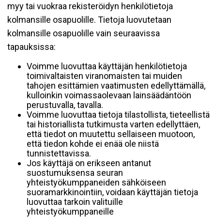
myy tai vuokraa rekisteröidyn henkilötietoja
kolmansille osapuolille. Tietoja luovutetaan
kolmansille osapuolille vain seuraavissa
tapauksissa:
Voimme luovuttaa käyttäjän henkilötietoja
toimivaltaisten viranomaisten tai muiden
tahojen esittämien vaatimusten edellyttämällä,
kulloinkin voimassaolevaan lainsäädäntöön
perustuvalla, tavalla.
Voimme luovuttaa tietoja tilastollista, tieteellistä
tai historiallista tutkimusta varten edellyttäen,
että tiedot on muutettu sellaiseen muotoon,
että tiedon kohde ei enää ole niistä
tunnistettavissa.
Jos käyttäjä on erikseen antanut
suostumuksensa seuran
yhteistyökumppaneiden sähköiseen
suoramarkkinointiin, voidaan käyttäjän tietoja
luovuttaa tarkoin valituille
yhteistyökumppaneille