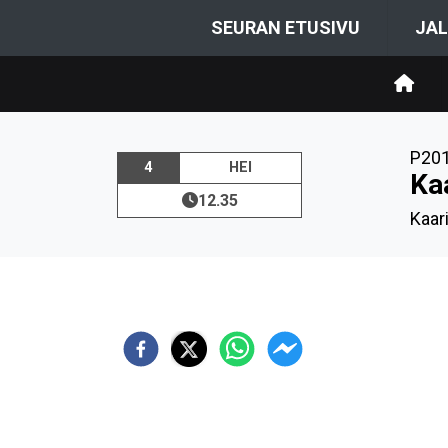
SEURAN ETUSIVU
JAL
P20
4
HEI
Ka
12.35
Kaar