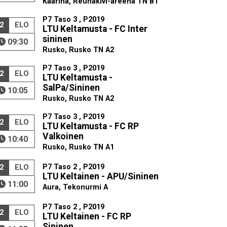
Kaarina, Reunakivi-areena TN B1
P7 Taso 3 , P2019
2
ELO
LTU Keltamusta - FC Inter
sininen
09:30
Rusko, Rusko TN A2
P7 Taso 3 , P2019
2
ELO
LTU Keltamusta -
SalPa/Sininen
10:05
Rusko, Rusko TN A2
P7 Taso 3 , P2019
2
ELO
LTU Keltamusta - FC RP
Valkoinen
10:40
Rusko, Rusko TN A1
P7 Taso 2 , P2019
2
ELO
LTU Keltainen - APU/Sininen
11:00
Aura, Tekonurmi A
P7 Taso 2 , P2019
2
ELO
LTU Keltainen - FC RP
Sininen