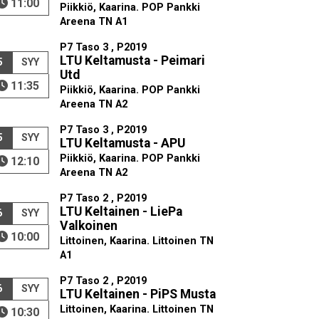
11:00
Piikkiö, Kaarina. POP Pankki
Areena TN A1
P7 Taso 3 , P2019
LTU Keltamusta - Peimari
5
SYY
Utd
11:35
Piikkiö, Kaarina. POP Pankki
Areena TN A2
P7 Taso 3 , P2019
5
SYY
LTU Keltamusta - APU
Piikkiö, Kaarina. POP Pankki
12:10
Areena TN A2
P7 Taso 2 , P2019
LTU Keltainen - LiePa
6
SYY
Valkoinen
10:00
Littoinen, Kaarina. Littoinen TN
A1
P7 Taso 2 , P2019
6
SYY
LTU Keltainen - PiPS Musta
Littoinen, Kaarina. Littoinen TN
10:30