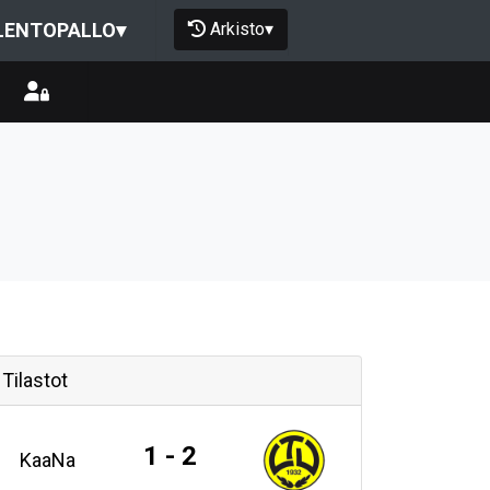
Arkisto
▾
LENTOPALLO
▾
Tilastot
1 - 2
KaaNa