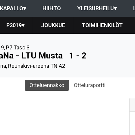
KAPALLO
▾
HIIHTO
YLEISURHEILU
▾
P2019
▾
JOUKKUE
TOIMIHENKILÖT
19
,
P7 Taso 3
aNa - LTU Musta
1 - 2
ina, Reunakivi-areena TN A2
Otteluennakko
Otteluraportti