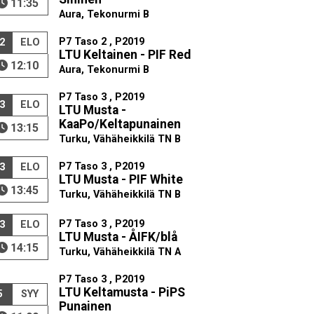
11:35
Aura, Tekonurmi B
P7 Taso 2 , P2019
2
ELO
LTU Keltainen - PIF Red
12:10
Aura, Tekonurmi B
P7 Taso 3 , P2019
3
ELO
LTU Musta -
KaaPo/Keltapunainen
13:15
Turku, Vähäheikkilä TN B
P7 Taso 3 , P2019
3
ELO
LTU Musta - PIF White
13:45
Turku, Vähäheikkilä TN B
P7 Taso 3 , P2019
3
ELO
LTU Musta - ÅIFK/blå
14:15
Turku, Vähäheikkilä TN A
P7 Taso 3 , P2019
LTU Keltamusta - PiPS
5
SYY
Punainen