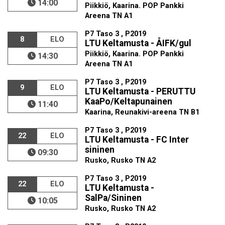
14:00
Piikkiö, Kaarina. POP Pankki
Areena TN A1
P7 Taso 3 , P2019
8
ELO
LTU Keltamusta - ÅIFK/gul
Piikkiö, Kaarina. POP Pankki
14:30
Areena TN A1
P7 Taso 3 , P2019
9
ELO
LTU Keltamusta - PERUTTU
KaaPo/Keltapunainen
11:40
Kaarina, Reunakivi-areena TN B1
P7 Taso 3 , P2019
22
ELO
LTU Keltamusta - FC Inter
sininen
09:30
Rusko, Rusko TN A2
P7 Taso 3 , P2019
22
ELO
LTU Keltamusta -
SalPa/Sininen
10:05
Rusko, Rusko TN A2