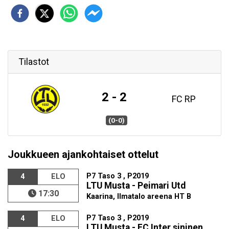
Tilastot
2 - 2
FC RP
(0-0)
Joukkueen ajankohtaiset ottelut
P7 Taso 3 , P2019
4
ELO
LTU Musta - Peimari Utd
17:30
Kaarina, Ilmatalo areena HT B
P7 Taso 3 , P2019
4
ELO
LTU Musta - FC Inter sininen