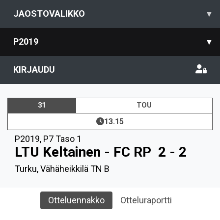
JAOSTOVALIKKO
▾
P2019
▾
KIRJAUDU
31
TOU
13.15
P2019
,
P7 Taso 1
LTU Keltainen - FC RP
2 - 2
Turku, Vähäheikkilä TN B
Otteluennakko
Otteluraportti