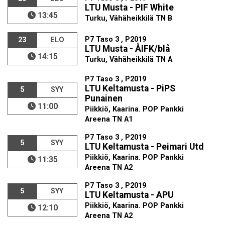
LTU Musta - PIF White
13:45
Turku, Vähäheikkilä TN B
P7 Taso 3 , P2019
23
ELO
LTU Musta - ÅIFK/blå
14:15
Turku, Vähäheikkilä TN A
P7 Taso 3 , P2019
LTU Keltamusta - PiPS
5
SYY
Punainen
11:00
Piikkiö, Kaarina. POP Pankki
Areena TN A1
P7 Taso 3 , P2019
5
SYY
LTU Keltamusta - Peimari Utd
Piikkiö, Kaarina. POP Pankki
11:35
Areena TN A2
P7 Taso 3 , P2019
5
SYY
LTU Keltamusta - APU
Piikkiö, Kaarina. POP Pankki
12:10
Areena TN A2