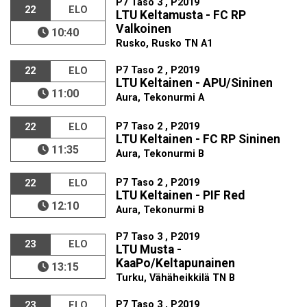
P7 Taso 3 , P2019
22
ELO
LTU Keltamusta - FC RP
Valkoinen
10:40
Rusko, Rusko TN A1
P7 Taso 2 , P2019
22
ELO
LTU Keltainen - APU/Sininen
11:00
Aura, Tekonurmi A
P7 Taso 2 , P2019
22
ELO
LTU Keltainen - FC RP Sininen
11:35
Aura, Tekonurmi B
P7 Taso 2 , P2019
22
ELO
LTU Keltainen - PIF Red
12:10
Aura, Tekonurmi B
P7 Taso 3 , P2019
23
ELO
LTU Musta -
KaaPo/Keltapunainen
13:15
Turku, Vähäheikkilä TN B
P7 Taso 3 , P2019
23
ELO