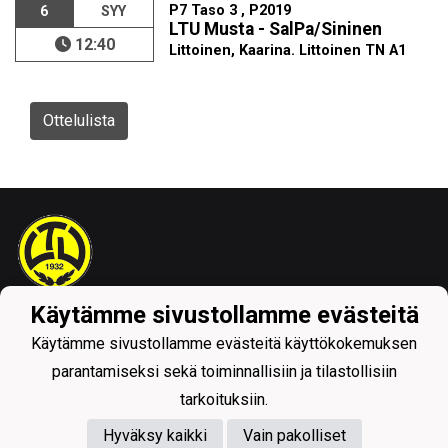
P7 Taso 3 , P2019
6
SYY
LTU Musta - SalPa/Sininen
12:40
Littoinen, Kaarina. Littoinen TN A1
Ottelulista
Käytämme sivustollamme evästeitä
Tietosuojaseloste
Käytämme sivustollamme evästeitä käyttökokemuksen
parantamiseksi sekä toiminnallisiin ja tilastollisiin
tarkoituksiin.
Hyväksy kaikki
Vain pakolliset