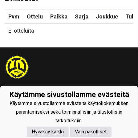
Pvm
Ottelu
Paikka
Sarja
Joukkue
Tulo
Ei otteluita
Tietosuojaseloste
Käytämme sivustollamme evästeitä
Käytämme sivustollamme evästeitä käyttökokemuksen
parantamiseksi sekä toiminnallisiin ja tilastollisiin
tarkoituksiin.
Hyväksy kaikki
Vain pakolliset
Powered by