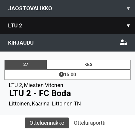
JAOSTOVALIKKO
▾
LTU 2
▾
KIRJAUDU
27
KES
15.00
LTU 2
,
Miesten Vitonen
LTU 2 - FC Boda
Littoinen, Kaarina. Littoinen TN
Otteluennakko
Otteluraportti