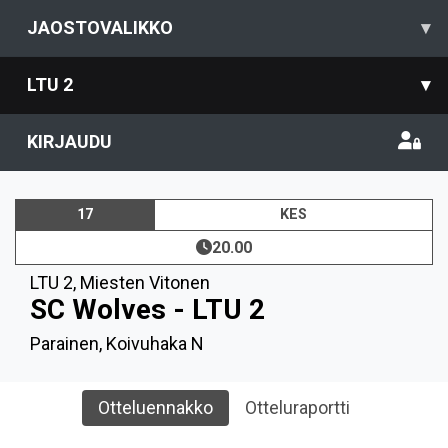
JAOSTOVALIKKO
▾
LTU 2
▾
KIRJAUDU
17
KES
20.00
LTU 2
,
Miesten Vitonen
SC Wolves - LTU 2
Parainen, Koivuhaka N
Otteluennakko
Otteluraportti