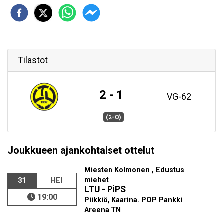
Tilastot
2 - 1
VG-62
(2-0)
Joukkueen ajankohtaiset ottelut
Miesten Kolmonen , Edustus
miehet
31
HEI
LTU - PiPS
19:00
Piikkiö, Kaarina. POP Pankki
Areena TN