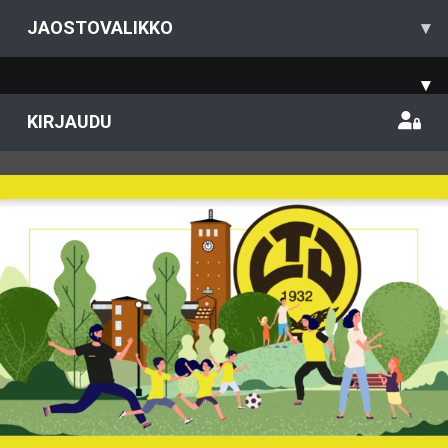
JAOSTOVALIKKO
▾
▾
KIRJAUDU