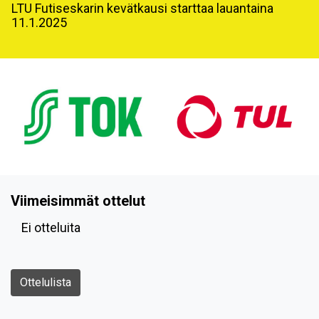
LTU Futiseskarin kevätkausi starttaa lauantaina
11.1.2025
Viimeisimmät ottelut
Ei otteluita
Ottelulista