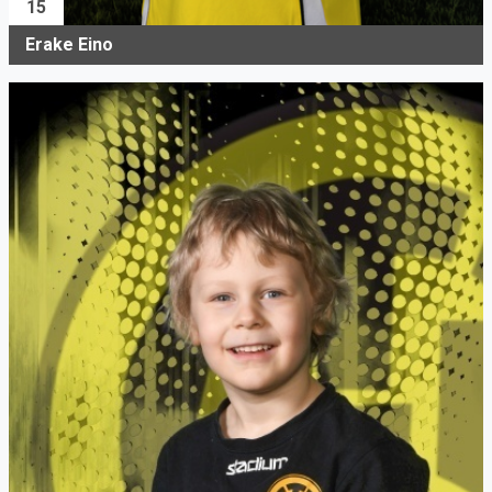
15
Erake Eino