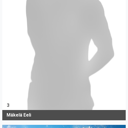
3
Mäkelä Eeli