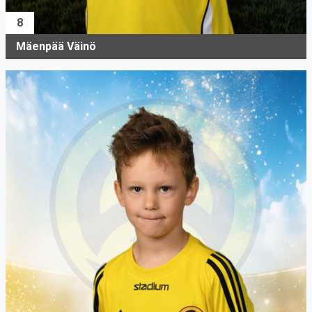
8
Mäenpää Väinö