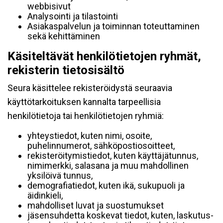
webbisivut
Analysointi ja tilastointi
Asiakaspalvelun ja toiminnan toteuttaminen
sekä kehittäminen
Käsiteltävät henkilötietojen ryhmät,
rekisterin tietosisältö
Seura käsittelee rekisteröidystä seuraavia
käyttötarkoituksen kannalta tarpeellisia
henkilötietoja tai henkilötietojen ryhmiä:
yhteystiedot, kuten nimi, osoite,
puhelinnumerot, sähköpostiosoitteet,
rekisteröitymistiedot, kuten käyttäjätunnus,
nimimerkki, salasana ja muu mahdollinen
yksilöivä tunnus,
demografiatiedot, kuten ikä, sukupuoli ja
äidinkieli,
mahdolliset luvat ja suostumukset
jäsensuhdetta koskevat tiedot, kuten, laskutus-