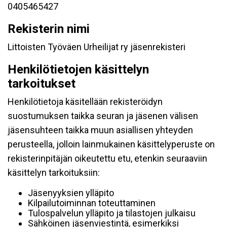
0405465427
Rekisterin nimi
Littoisten Työväen Urheilijat ry jäsenrekisteri
Henkilötietojen käsittelyn
tarkoitukset
Henkilötietoja käsitellään rekisteröidyn
suostumuksen taikka seuran ja jäsenen välisen
jäsensuhteen taikka muun asiallisen yhteyden
perusteella, jolloin lainmukainen käsittelyperuste on
rekisterinpitäjän oikeutettu etu, etenkin seuraaviin
käsittelyn tarkoituksiin:
Jäsenyyksien ylläpito
Kilpailutoiminnan toteuttaminen
Tulospalvelun ylläpito ja tilastojen julkaisu
Sähköinen jäsenviestintä, esimerkiksi