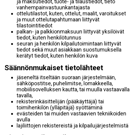
ja maksutiedot, tuote- ja tilaustiedot, tieto
vanhempainvastuunkantajasta
ottelutilastot, kuten, ottelut, maalit, varoitukset
ja muut ottelutapahtumaan liittyvät
tilastointitiedot
palkan- ja palkkionmaksuun liittyvät yksilöivät
tiedot, kuten henkilötunnus
seuran ja henkilön kilpailutoimintaan liittyvät
tiedot sekä muut asiakkaan suostumuksella
kerätyt tiedot, kuten henkilön kuva
Säännönmukaiset tietolähteet
jäseneltä itseltään suoraan järjestelmään,
sähköpostitse, puhelimitse, lomakkeella,
mobiilisovelluksen kautta, tai muulla vastaavalla
tavalla,
rekisterinkäsittelijän (pääkäyttäjä) tai
toimihenkilön (ylläpitäjä) syöttäminä
evästeiden tai muiden vastaavien tekniikoiden
avulla
lajiliittojen rekistereistä ja kilpailujärjestelmistä