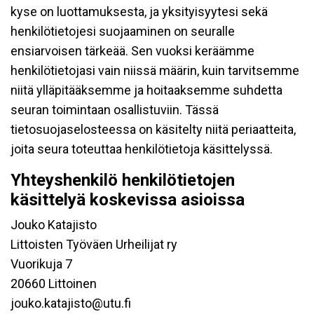
kyse on luottamuksesta, ja yksityisyytesi sekä
henkilötietojesi suojaaminen on seuralle
ensiarvoisen tärkeää. Sen vuoksi keräämme
henkilötietojasi vain niissä määrin, kuin tarvitsemme
niitä ylläpitääksemme ja hoitaaksemme suhdetta
seuran toimintaan osallistuviin. Tässä
tietosuojaselosteessa on käsitelty niitä periaatteita,
joita seura toteuttaa henkilötietoja käsittelyssä.
Yhteyshenkilö henkilötietojen
käsittelyä koskevissa asioissa
Jouko Katajisto
Littoisten Työväen Urheilijat ry
Vuorikuja 7
20660 Littoinen
jouko.katajisto@utu.fi