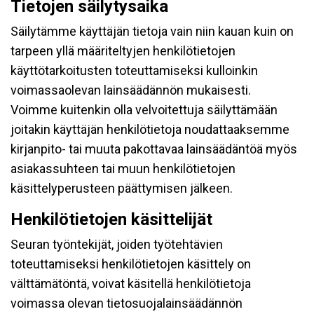
Tietojen säilytysaika
Säilytämme käyttäjän tietoja vain niin kauan kuin on
tarpeen yllä määriteltyjen henkilötietojen
käyttötarkoitusten toteuttamiseksi kulloinkin
voimassaolevan lainsäädännön mukaisesti.
Voimme kuitenkin olla velvoitettuja säilyttämään
joitakin käyttäjän henkilötietoja noudattaaksemme
kirjanpito- tai muuta pakottavaa lainsäädäntöä myös
asiakassuhteen tai muun henkilötietojen
käsittelyperusteen päättymisen jälkeen.
Henkilötietojen käsittelijät
Seuran työntekijät, joiden työtehtävien
toteuttamiseksi henkilötietojen käsittely on
välttämätöntä, voivat käsitellä henkilötietoja
voimassa olevan tietosuojalainsäädännön