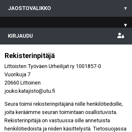
JAOSTOVALIKKO
▾
▾
KIRJAUDU
Rekisterinpitäjä
Littoisten Työväen Urheilijat ry 1001857-0
Vuorikuja 7
20660 Littoinen
jouko.katajisto@utu.fi
Seura toimii rekisterinpitäjänä niille henkilötiedoille,
joita keräämme seuran toimintaan osallistuvista.
Rekisterinpitäjä on vastuussa sille annetuista
henkilötiedoista ja niiden käsittelystä. Tietosuojassa