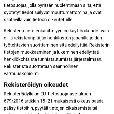
tietosuojaa, jolla pyritään huolehtimaan siitä, että̈
syötetyt tiedot säilyvät muuttumattomina ja ovat
saatavilla vain tietoon oikeutetuille.
Rekisterin tietojenkäsittelyyn on käyttöoikeudet vain
niillä rekisterinpitäjän henkilöstön jäsenillä joiden
työtehtävien suorittaminen sitä edellyttää. Rekisterin
tietojen muokkaaminen ja lukeminen edellyttää
henkilökohtaista tunnistautumista järjestelmään.
Rekisteristä suoritetaan säännöllinen
varmuuskopiointi.
Rekisteröidyn oikeudet
Rekisteröidyllä on EU: tietosuoja-asetuksen
679/2016 artiklan 15 -21 mukaisesti oikeus saada
pääsy tietoihin, pyytää tietojen oikaisemista tai