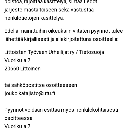
poistoa, rajoittaa käsittelyä, siirtää tiedot
järjestelmästä toiseen sekä vastustaa
henkilötietojen käsittelyä.
Edellä mainittuihin oikeuksiin viitaten pyynnöt tulee
lähettää kirjallisesti ja allekirjoitettuna osoitteella:
Littoisten Työväen Urheilijat ry / Tietosuoja
Vuorikuja 7
20660 Littoinen
tai sähköpostitse osoitteeseen
jouko.katajisto@utu.fi
Pyynnöt voidaan esittää myös henkilökohtaisesti
osoitteessa
Vuorikuja 7