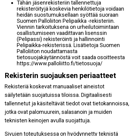
Tähän jäsenrekisteriin tallennettuja
rekisteröityjä koskevia henkilötietoja voidaan
heidän suostumuksellaan syöttää suoraan
Suomen Palloliiton Pelipaikka -rekisteriin.
Viennin tarkoituksena on urheilutoimintaan
osallistumiseen vaadittavan lisenssin
(Pelipassi) rekisteröinti ja hallinnointi
Pelipaikka-rekisterissä. Lisätietoja Suomen
Palloliiton noudattamasta
tietosuojakäytännöstä voit saada osoitteesta
https://www.palloliitto.fi/tietosuoja/
Rekisterin suojauksen periaatteet
Rekisteriä koskevat manuaaliset aineistot
säilytetään suojatuissa tiloissa. Digitaalisesti
tallennetut ja käsiteltävät tiedot ovat tietokannoissa,
jotka ovat palomuurein, salasanoin ja muiden
teknisten keinojen avulla suojattuja.
Sivujen toteutuksessa on hyödynnetty teknistä