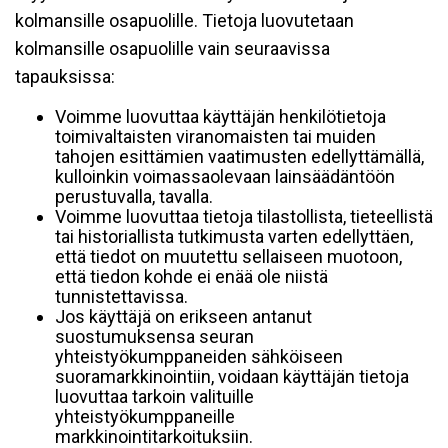
kolmansille osapuolille. Tietoja luovutetaan
kolmansille osapuolille vain seuraavissa
tapauksissa:
Voimme luovuttaa käyttäjän henkilötietoja
toimivaltaisten viranomaisten tai muiden
tahojen esittämien vaatimusten edellyttämällä,
kulloinkin voimassaolevaan lainsäädäntöön
perustuvalla, tavalla.
Voimme luovuttaa tietoja tilastollista, tieteellistä
tai historiallista tutkimusta varten edellyttäen,
että tiedot on muutettu sellaiseen muotoon,
että tiedon kohde ei enää ole niistä
tunnistettavissa.
Jos käyttäjä on erikseen antanut
suostumuksensa seuran
yhteistyökumppaneiden sähköiseen
suoramarkkinointiin, voidaan käyttäjän tietoja
luovuttaa tarkoin valituille
yhteistyökumppaneille
markkinointitarkoituksiin.