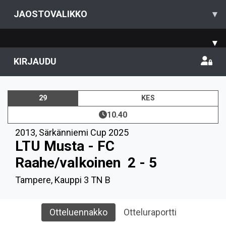
JAOSTOVALIKKO
▾
▾
KIRJAUDU
29
KES
10.40
2013
,
Särkänniemi Cup 2025
LTU Musta - FC
Raahe/valkoinen
2 - 5
Tampere, Kauppi 3 TN B
Otteluennakko
Otteluraportti