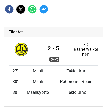
Tilastot
FC
2 - 5
Raahe/valkoi
nen
(0-0)
27
'
Maali
Takio Urho
30
'
Maali
Rähmönen Robin
30
'
Maalisyöttö
Takio Urho