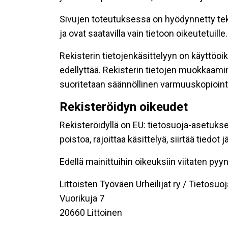
Sivujen toteutuksessa on hyödynnetty tekni
ja ovat saatavilla vain tietoon oikeutetuille.
Rekisterin tietojenkäsittelyyn on käyttöoik
edellyttää. Rekisterin tietojen muokkaami
suoritetaan säännöllinen varmuuskopiointi
Rekisteröidyn oikeudet
Rekisteröidyllä on EU: tietosuoja-asetukse
poistoa, rajoittaa käsittelyä, siirtää tiedo
Edellä mainittuihin oikeuksiin viitaten pyynn
Littoisten Työväen Urheilijat ry / Tietosuoj
Vuorikuja 7
20660 Littoinen