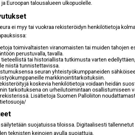
 ja Euroopan talousalueen ulkopuolelle.
vutukset
ura ei myy tai vuokraa rekisteröidyn henkilötietoja kolman
tapauksissa:
etoja toimivaltaisten viranomaisten tai muiden tahojen e
töön perustuvalla, tavalla.
 tieteellistä tai historiallista tutkimusta varten edellyttäe
e niistä tunnistettavissa.
uostumuksensa seuran yhteistyökumppaneiden sähköiseen 
hteistyökumppaneille markkinointitarkoituksiin.
 rekisteröityjä koskevia henkilötietoja voidaan heidän 
iennin tarkoituksena on urheilutoimintaan osallistumiseen v
kka-rekisterissä. Lisätietoja Suomen Palloliiton noudattama
/tietosuoja/
teet
äilytetään suojatuissa tiloissa. Digitaalisesti tallennetut 
en teknisten keinojen avulla suojattuja.