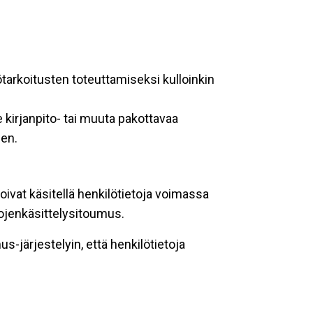
ötarkoitusten toteuttamiseksi kulloinkin
 kirjanpito- tai muuta pakottavaa
een.
oivat käsitellä henkilötietoja voimassa
tojenkäsittelysitoumus.
-järjestelyin, että henkilötietoja