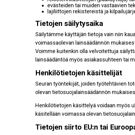
evästeiden tai muiden vastaavien tek
lajiliittojen rekistereistä ja kilpailujä
Tietojen säilytysaika
Säilytämme käyttäjän tietoja vain niin kau
voimassaolevan lainsäädännön mukaisest
Voimme kuitenkin olla velvoitettuja säily
lainsäädäntöä myös asiakassuhteen tai mu
Henkilötietojen käsittelijät
Seuran työntekijät, joiden työtehtävien to
olevan tietosuojalainsäädännön mukaisesti
Henkilötietojen käsittelyä voidaan myös ul
käsitellään voimassa olevan tietosuojala
Tietojen siirto EU:n tai Euroo