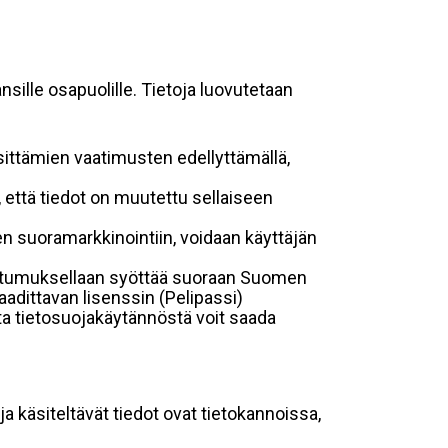
sille osapuolille. Tietoja luovutetaan
sittämien vaatimusten edellyttämällä,
n, että tiedot on muutettu sellaiseen
suoramarkkinointiin, voidaan käyttäjän
suostumuksellaan syöttää suoraan Suomen
aadittavan lisenssin (Pelipassi)
sta tietosuojakäytännöstä voit saada
ja käsiteltävät tiedot ovat tietokannoissa,