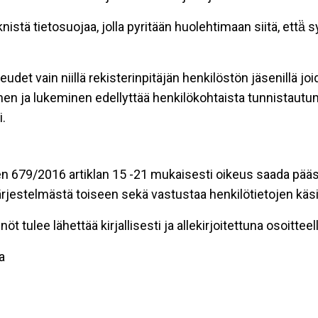
stä tietosuojaa, jolla pyritään huolehtimaan siitä, että̈
eudet vain niillä rekisterinpitäjän henkilöstön jäsenillä j
nen ja lukeminen edellyttää henkilökohtaista tunnistautum
.
n 679/2016 artiklan 15 -21 mukaisesti oikeus saada pääsy 
t järjestelmästä toiseen sekä vastustaa henkilötietojen käsi
öt tulee lähettää kirjallisesti ja allekirjoitettuna osoitteell
a