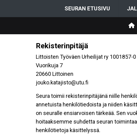
SEURAN ETUSIVU
JAL
Rekisterinpitäjä
Littoisten Työväen Urheilijat ry 1001857-0
Vuorikuja 7
20660 Littoinen
jouko.katajisto@utu.fi
Seura toimii rekisterinpitäjänä niille henk
annetuista henkilötiedoista ja niiden käsi
on seuralle ensiarvoisen tärkeää. Sen vuo
hoitaaksemme suhdetta seuran toimintaan os
henkilötietoja käsittelyssä.