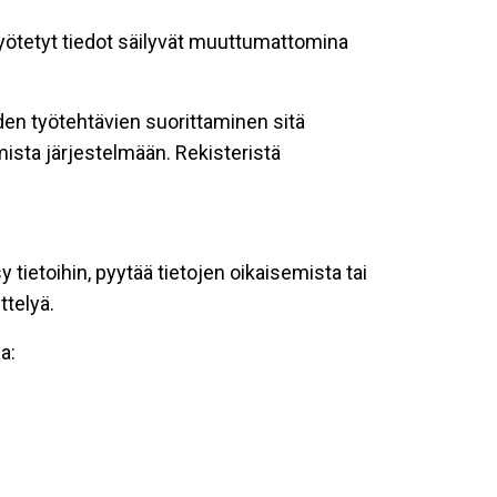
 syötetyt tiedot säilyvät muuttumattomina
oiden työtehtävien suorittaminen sitä
ista järjestelmään. Rekisteristä
tietoihin, pyytää tietojen oikaisemista tai
ttelyä.
a: