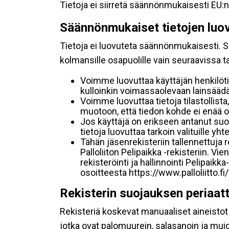
Tietoja ei siirretä säännönmukaisesti EU:n
Säännönmukaiset tietojen luo
Tietoja ei luovuteta säännönmukaisesti. Se
kolmansille osapuolille vain seuraavissa 
Voimme luovuttaa käyttäjän henkilöti
kulloinkin voimassaolevaan lainsäädän
Voimme luovuttaa tietoja tilastollista,
muotoon, että tiedon kohde ei enää ol
Jos käyttäjä on erikseen antanut s
tietoja luovuttaa tarkoin valituille y
Tähän jäsenrekisteriin tallennettuja
Palloliiton Pelipaikka -rekisteriin. V
rekisteröinti ja hallinnointi Pelipai
osoitteesta https://www.palloliitto.fi
Rekisterin suojauksen periaat
Rekisteriä koskevat manuaaliset aineistot s
jotka ovat palomuurein, salasanoin ja muid