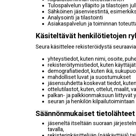
Tulospalvelun ylläpito ja tilastojen ju
Sähköinen jäsenviestintä, esimerkik
Analysointi ja tilastointi
Asiakaspalvelun ja toiminnan toteut
Käsiteltävät henkilötietojen ry
Seura käsittelee rekisteröidystä seuraavia 
yhteystiedot, kuten nimi, osoite, puh
rekisteröitymistiedot, kuten käyttäj
demografiatiedot, kuten ikä, sukupuoli 
mahdolliset luvat ja suostumukset
jäsensuhdetta koskevat tiedot, kuten
ottelutilastot, kuten, ottelut, maalit,
palkan- ja palkkionmaksuun liittyvät 
seuran ja henkilön kilpailutoimintaan
Säännönmukaiset tietolähteet
jäseneltä itseltään suoraan järjestel
tavalla,
rekisterinkäsittelijän (pääkäyttäjä) ta