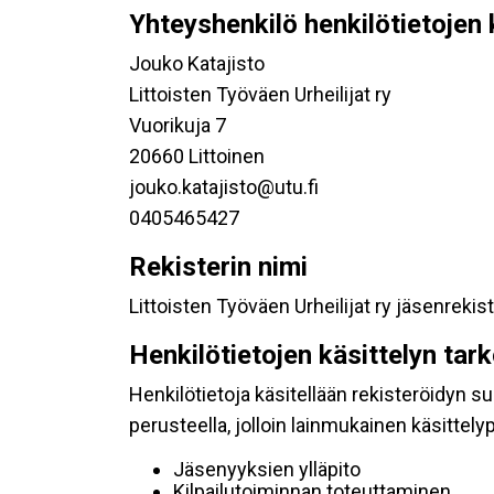
Yhteyshenkilö henkilötietojen 
Jouko Katajisto
Littoisten Työväen Urheilijat ry
Vuorikuja 7
20660 Littoinen
jouko.katajisto@utu.fi
0405465427
Rekisterin nimi
Littoisten Työväen Urheilijat ry jäsenrekist
Henkilötietojen käsittelyn tar
Henkilötietoja käsitellään rekisteröidyn 
perusteella, jolloin lainmukainen käsittelyp
Jäsenyyksien ylläpito
Kilpailutoiminnan toteuttaminen