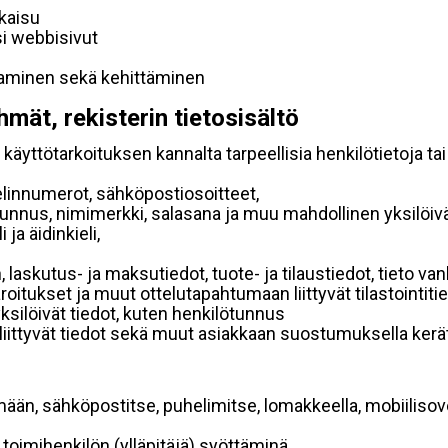
lkaisu
si webbisivut
taminen sekä kehittäminen
hmät, rekisterin tietosisältö
käyttötarkoituksen kannalta tarpeellisia henkilötietoja tai
elinnumerot, sähköpostiosoitteet,
ätunnus, nimimerkki, salasana ja muu mahdollinen yksilöiv
ja äidinkieli,
, laskutus- ja maksutiedot, tuote- ja tilaustiedot, tieto
 varoitukset ja muut ottelutapahtumaan liittyvät tilastointiti
yksilöivät tiedot, kuten henkilötunnus
 liittyvät tiedot sekä muut asiakkaan suostumuksella kerät
mään, sähköpostitse, puhelimitse, lomakkeella, mobiilisove
i toimihenkilön (ylläpitäjä) syöttäminä