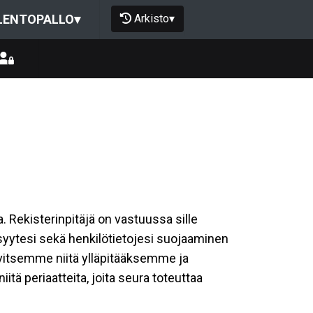
Arkisto
▾
LENTOPALLO
▾
a. Rekisterinpitäjä on vastuussa sille
isyytesi sekä henkilötietojesi suojaaminen
rvitsemme niitä ylläpitääksemme ja
tä periaatteita, joita seura toteuttaa