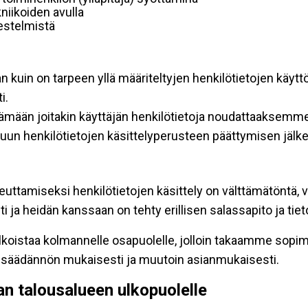
niikoiden avulla
rjestelmistä
an kuin on tarpeen yllä määriteltyjen henkilötietojen käytt
i.
ttämään joitakin käyttäjän henkilötietoja noudattaaksemme
un henkilötietojen käsittelyperusteen päättymisen jälk
teuttamiseksi henkilötietojen käsittely on välttämätöntä, v
 ja heidän kanssaan on tehty erillisen salassapito ja tie
koistaa kolmannelle osapuolelle, jolloin takaamme sopimus
insäädännön mukaisesti ja muutoin asianmukaisesti.
pan talousalueen ulkopuolelle