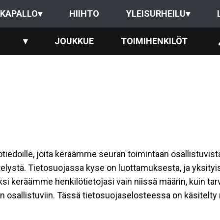
KAPALLO
▾
HIIHTO
YLEISURHEILU
▾
▾
JOUKKUE
TOIMIHENKILÖT
ilötiedoille, joita keräämme seuran toimintaan osallistuvist
ttelystä. Tietosuojassa kyse on luottamuksesta, ja yksity
ksi keräämme henkilötietojasi vain niissä määrin, kuin ta
allistuviin. Tässä tietosuojaselosteessa on käsitelty nii