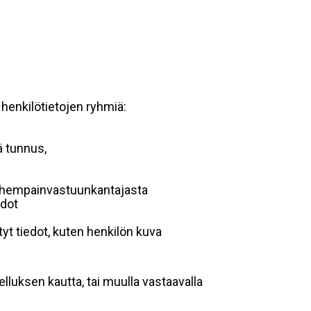
 henkilötietojen ryhmiä:
ä tunnus,
 vanhempainvastuunkantajasta
edot
yt tiedot, kuten henkilön kuva
lluksen kautta, tai muulla vastaavalla