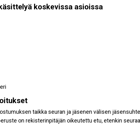
käsittelyä koskevissa asioissa
eri
koitukset
suostumuksen taikka seuran ja jäsenen välisen jäsensuht
eruste on rekisterinpitäjän oikeutettu etu, etenkin seuraav