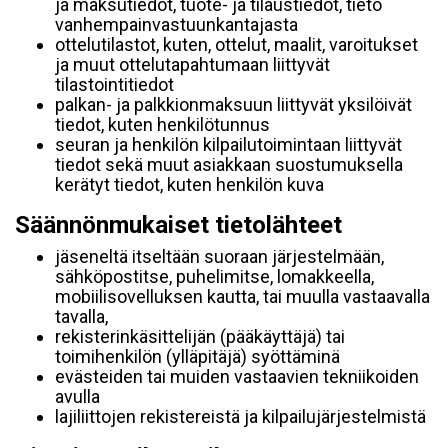
ja maksutiedot, tuote- ja tilaustiedot, tieto
vanhempainvastuunkantajasta
ottelutilastot, kuten, ottelut, maalit, varoitukset
ja muut ottelutapahtumaan liittyvät
tilastointitiedot
palkan- ja palkkionmaksuun liittyvät yksilöivät
tiedot, kuten henkilötunnus
seuran ja henkilön kilpailutoimintaan liittyvät
tiedot sekä muut asiakkaan suostumuksella
kerätyt tiedot, kuten henkilön kuva
Säännönmukaiset tietolähteet
jäseneltä itseltään suoraan järjestelmään,
sähköpostitse, puhelimitse, lomakkeella,
mobiilisovelluksen kautta, tai muulla vastaavalla
tavalla,
rekisterinkäsittelijän (pääkäyttäjä) tai
toimihenkilön (ylläpitäjä) syöttäminä
evästeiden tai muiden vastaavien tekniikoiden
avulla
lajiliittojen rekistereistä ja kilpailujärjestelmistä