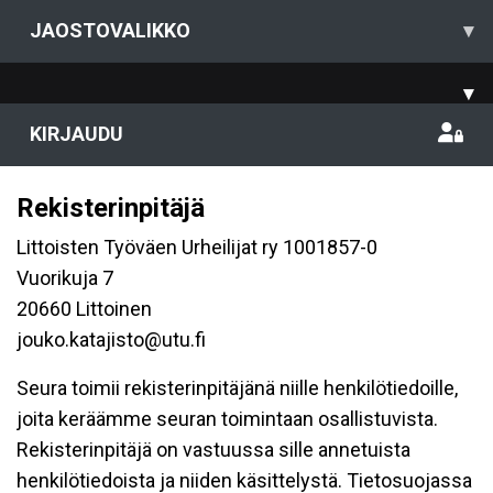
JAOSTOVALIKKO
▾
▾
KIRJAUDU
Rekisterinpitäjä
Littoisten Työväen Urheilijat ry 1001857-0
Vuorikuja 7
20660 Littoinen
jouko.katajisto@utu.fi
Seura toimii rekisterinpitäjänä niille henkilötiedoille,
joita keräämme seuran toimintaan osallistuvista.
Rekisterinpitäjä on vastuussa sille annetuista
henkilötiedoista ja niiden käsittelystä. Tietosuojassa