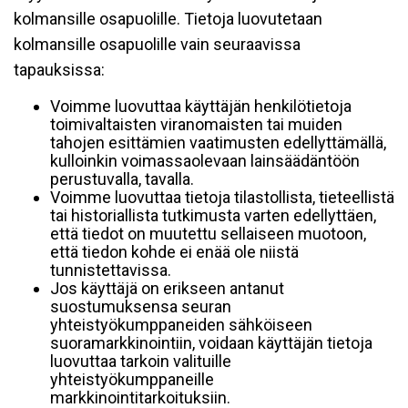
kolmansille osapuolille. Tietoja luovutetaan
kolmansille osapuolille vain seuraavissa
tapauksissa:
Voimme luovuttaa käyttäjän henkilötietoja
toimivaltaisten viranomaisten tai muiden
tahojen esittämien vaatimusten edellyttämällä,
kulloinkin voimassaolevaan lainsäädäntöön
perustuvalla, tavalla.
Voimme luovuttaa tietoja tilastollista, tieteellistä
tai historiallista tutkimusta varten edellyttäen,
että tiedot on muutettu sellaiseen muotoon,
että tiedon kohde ei enää ole niistä
tunnistettavissa.
Jos käyttäjä on erikseen antanut
suostumuksensa seuran
yhteistyökumppaneiden sähköiseen
suoramarkkinointiin, voidaan käyttäjän tietoja
luovuttaa tarkoin valituille
yhteistyökumppaneille
markkinointitarkoituksiin.