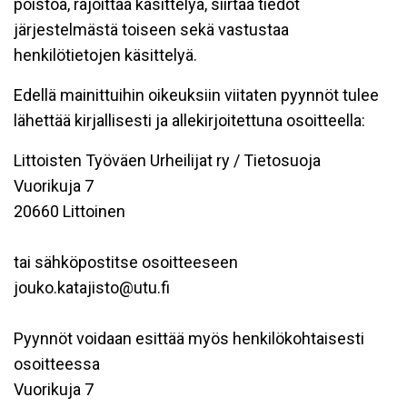
poistoa, rajoittaa käsittelyä, siirtää tiedot
järjestelmästä toiseen sekä vastustaa
henkilötietojen käsittelyä.
Edellä mainittuihin oikeuksiin viitaten pyynnöt tulee
lähettää kirjallisesti ja allekirjoitettuna osoitteella:
Littoisten Työväen Urheilijat ry / Tietosuoja
Vuorikuja 7
20660 Littoinen
tai sähköpostitse osoitteeseen
jouko.katajisto@utu.fi
Pyynnöt voidaan esittää myös henkilökohtaisesti
osoitteessa
Vuorikuja 7