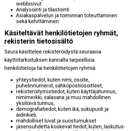
webbisivut
Analysointi ja tilastointi
Asiakaspalvelun ja toiminnan toteuttaminen
sekä kehittäminen
Käsiteltävät henkilötietojen ryhmät,
rekisterin tietosisältö
Seura käsittelee rekisteröidystä seuraavia
käyttötarkoituksen kannalta tarpeellisia
henkilötietoja tai henkilötietojen ryhmiä:
yhteystiedot, kuten nimi, osoite,
puhelinnumerot, sähköpostiosoitteet,
rekisteröitymistiedot, kuten käyttäjätunnus,
nimimerkki, salasana ja muu mahdollinen
yksilöivä tunnus,
demografiatiedot, kuten ikä, sukupuoli ja
äidinkieli,
mahdolliset luvat ja suostumukset
jäsensuhdetta koskevat tiedot, kuten, laskutus-