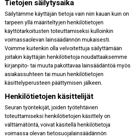
Tietojen säilytysaika
Säilytämme käyttäjän tietoja vain niin kauan kuin on
tarpeen yllä määriteltyjen henkilötietojen
käyttötarkoitusten toteuttamiseksi kulloinkin
voimassaolevan lainsäädännön mukaisesti.
Voimme kuitenkin olla velvoitettuja säilyttämään
joitakin käyttäjän henkilötietoja noudattaaksemme
kirjanpito- tai muuta pakottavaa lainsäädäntöä myös
asiakassuhteen tai muun henkilötietojen
käsittelyperusteen päättymisen jälkeen.
Henkilötietojen käsittelijät
Seuran työntekijät, joiden työtehtävien
toteuttamiseksi henkilötietojen käsittely on
välttämätöntä, voivat käsitellä henkilötietoja
voimassa olevan tietosuojalainsäädännön