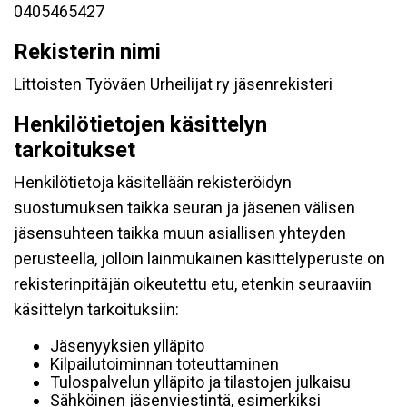
0405465427
Rekisterin nimi
Littoisten Työväen Urheilijat ry jäsenrekisteri
Henkilötietojen käsittelyn
tarkoitukset
Henkilötietoja käsitellään rekisteröidyn
suostumuksen taikka seuran ja jäsenen välisen
jäsensuhteen taikka muun asiallisen yhteyden
perusteella, jolloin lainmukainen käsittelyperuste on
rekisterinpitäjän oikeutettu etu, etenkin seuraaviin
käsittelyn tarkoituksiin:
Jäsenyyksien ylläpito
Kilpailutoiminnan toteuttaminen
Tulospalvelun ylläpito ja tilastojen julkaisu
Sähköinen jäsenviestintä, esimerkiksi