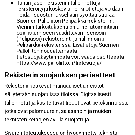
Tähän jäsenrekisteriin tallennettuja
rekisteröityjä koskevia henkilötietoja voidaan
heidän suostumuksellaan syöttää suoraan
Suomen Palloliiton Pelipaikka -rekisteriin.
Viennin tarkoituksena on urheilutoimintaan
osallistumiseen vaadittavan lisenssin
(Pelipassi) rekisteröinti ja hallinnointi
Pelipaikka-rekisterissä. Lisätietoja Suomen
Palloliiton noudattamasta
tietosuojakäytännöstä voit saada osoitteesta
https://www.palloliitto.fi/tietosuoja/
Rekisterin suojauksen periaatteet
Rekisteriä koskevat manuaaliset aineistot
säilytetään suojatuissa tiloissa. Digitaalisesti
tallennetut ja käsiteltävät tiedot ovat tietokannoissa,
jotka ovat palomuurein, salasanoin ja muiden
teknisten keinojen avulla suojattuja.
Sivujen toteutuksessa on hyödynnetty teknistä