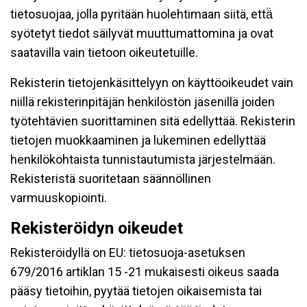
tietosuojaa, jolla pyritään huolehtimaan siitä, että̈
syötetyt tiedot säilyvät muuttumattomina ja ovat
saatavilla vain tietoon oikeutetuille.
Rekisterin tietojenkäsittelyyn on käyttöoikeudet vain
niillä rekisterinpitäjän henkilöstön jäsenillä joiden
työtehtävien suorittaminen sitä edellyttää. Rekisterin
tietojen muokkaaminen ja lukeminen edellyttää
henkilökohtaista tunnistautumista järjestelmään.
Rekisteristä suoritetaan säännöllinen
varmuuskopiointi.
Rekisteröidyn oikeudet
Rekisteröidyllä on EU: tietosuoja-asetuksen
679/2016 artiklan 15 -21 mukaisesti oikeus saada
pääsy tietoihin, pyytää tietojen oikaisemista tai