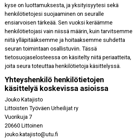
kyse on luottamuksesta, ja yksityisyytesi sekä
henkilötietojesi suojaaminen on seuralle
ensiarvoisen tärkeää. Sen vuoksi keräämme
henkilötietojasi vain niissä määrin, kuin tarvitsemme
niitä ylläpitääksemme ja hoitaaksemme suhdetta
seuran toimintaan osallistuviin. Tässä
tietosuojaselosteessa on käsitelty niitä periaatteita,
joita seura toteuttaa henkilötietoja käsittelyssä.
Yhteyshenkilö henkilötietojen
käsittelyä koskevissa asioissa
Jouko Katajisto
Littoisten Työväen Urheilijat ry
Vuorikuja 7
20660 Littoinen
jouko.katajisto@utu.fi