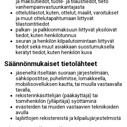
ja maksutiedot, tuote- ja tilaustiedot, tieto
vanhempainvastuunkantajasta
ottelutilastot, kuten, ottelut, maalit, varoitukset
ja muut ottelutapahtumaan liittyvät
tilastointitiedot
palkan- ja palkkionmaksuun liittyvät yksilöivät
tiedot, kuten henkilötunnus
seuran ja henkilön kilpailutoimintaan liittyvät
tiedot sekä muut asiakkaan suostumuksella
kerätyt tiedot, kuten henkilön kuva
Säännönmukaiset tietolähteet
jäseneltä itseltään suoraan järjestelmään,
sähköpostitse, puhelimitse, lomakkeella,
mobiilisovelluksen kautta, tai muulla vastaavalla
tavalla,
rekisterinkäsittelijän (pääkäyttäjä) tai
toimihenkilön (ylläpitäjä) syöttäminä
evästeiden tai muiden vastaavien tekniikoiden
avulla
lajiliittojen rekistereistä ja kilpailujärjestelmistä