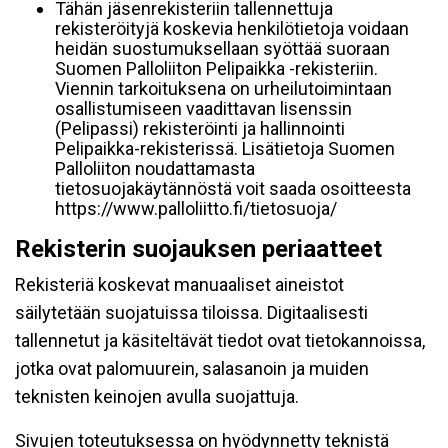
Tähän jäsenrekisteriin tallennettuja
rekisteröityjä koskevia henkilötietoja voidaan
heidän suostumuksellaan syöttää suoraan
Suomen Palloliiton Pelipaikka -rekisteriin.
Viennin tarkoituksena on urheilutoimintaan
osallistumiseen vaadittavan lisenssin
(Pelipassi) rekisteröinti ja hallinnointi
Pelipaikka-rekisterissä. Lisätietoja Suomen
Palloliiton noudattamasta
tietosuojakäytännöstä voit saada osoitteesta
https://www.palloliitto.fi/tietosuoja/
Rekisterin suojauksen periaatteet
Rekisteriä koskevat manuaaliset aineistot
säilytetään suojatuissa tiloissa. Digitaalisesti
tallennetut ja käsiteltävät tiedot ovat tietokannoissa,
jotka ovat palomuurein, salasanoin ja muiden
teknisten keinojen avulla suojattuja.
Sivujen toteutuksessa on hyödynnetty teknistä