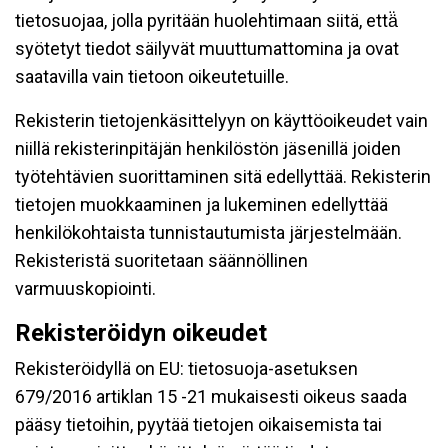
tietosuojaa, jolla pyritään huolehtimaan siitä, että̈
syötetyt tiedot säilyvät muuttumattomina ja ovat
saatavilla vain tietoon oikeutetuille.
Rekisterin tietojenkäsittelyyn on käyttöoikeudet vain
niillä rekisterinpitäjän henkilöstön jäsenillä joiden
työtehtävien suorittaminen sitä edellyttää. Rekisterin
tietojen muokkaaminen ja lukeminen edellyttää
henkilökohtaista tunnistautumista järjestelmään.
Rekisteristä suoritetaan säännöllinen
varmuuskopiointi.
Rekisteröidyn oikeudet
Rekisteröidyllä on EU: tietosuoja-asetuksen
679/2016 artiklan 15 -21 mukaisesti oikeus saada
pääsy tietoihin, pyytää tietojen oikaisemista tai