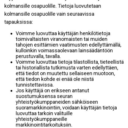
kolmansille osapuolille. Tietoja luovutetaan
kolmansille osapuolille vain seuraavissa
tapauksissa:
Voimme luovuttaa käyttäjän henkilötietoja
toimivaltaisten viranomaisten tai muiden
tahojen esittämien vaatimusten edellyttämällä,
kulloinkin voimassaolevaan lainsäädäntöön
perustuvalla, tavalla.
Voimme luovuttaa tietoja tilastollista, tieteellistä
tai historiallista tutkimusta varten edellyttäen,
että tiedot on muutettu sellaiseen muotoon,
että tiedon kohde ei enää ole niistä
tunnistettavissa.
Jos käyttäjä on erikseen antanut
suostumuksensa seuran
yhteistyökumppaneiden sähköiseen
suoramarkkinointiin, voidaan käyttäjän tietoja
luovuttaa tarkoin valituille
yhteistyökumppaneille
markkinointitarkoituksiin.