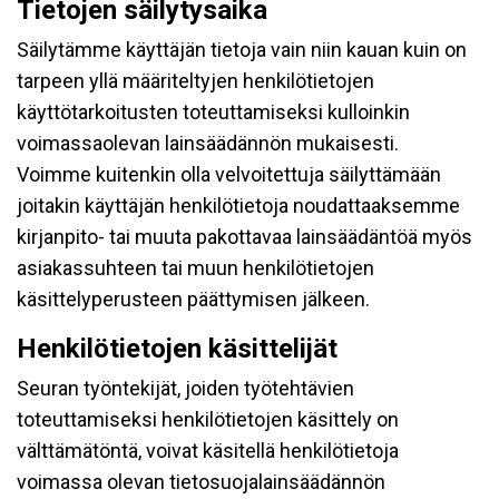
Tietojen säilytysaika
Säilytämme käyttäjän tietoja vain niin kauan kuin on
tarpeen yllä määriteltyjen henkilötietojen
käyttötarkoitusten toteuttamiseksi kulloinkin
voimassaolevan lainsäädännön mukaisesti.
Voimme kuitenkin olla velvoitettuja säilyttämään
joitakin käyttäjän henkilötietoja noudattaaksemme
kirjanpito- tai muuta pakottavaa lainsäädäntöä myös
asiakassuhteen tai muun henkilötietojen
käsittelyperusteen päättymisen jälkeen.
Henkilötietojen käsittelijät
Seuran työntekijät, joiden työtehtävien
toteuttamiseksi henkilötietojen käsittely on
välttämätöntä, voivat käsitellä henkilötietoja
voimassa olevan tietosuojalainsäädännön