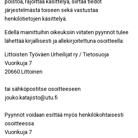
poistoa, rajoittaa käsittelyä, siirtää tiedot
järjestelmästä toiseen sekä vastustaa
henkilötietojen käsittelyä.
Edellä mainittuihin oikeuksiin viitaten pyynnöt tulee
lähettää kirjallisesti ja allekirjoitettuna osoitteella:
Littoisten Työväen Urheilijat ry / Tietosuoja
Vuorikuja 7
20660 Littoinen
tai sähköpostitse osoitteeseen
jouko.katajisto@utu.fi
Pyynnöt voidaan esittää myös henkilökohtaisesti
osoitteessa
Vuorikuja 7