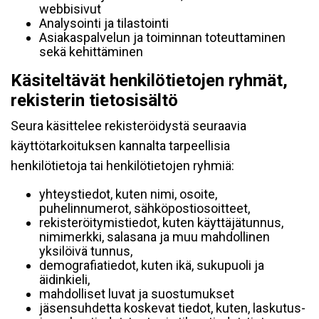
webbisivut
Analysointi ja tilastointi
Asiakaspalvelun ja toiminnan toteuttaminen
sekä kehittäminen
Käsiteltävät henkilötietojen ryhmät,
rekisterin tietosisältö
Seura käsittelee rekisteröidystä seuraavia
käyttötarkoituksen kannalta tarpeellisia
henkilötietoja tai henkilötietojen ryhmiä:
yhteystiedot, kuten nimi, osoite,
puhelinnumerot, sähköpostiosoitteet,
rekisteröitymistiedot, kuten käyttäjätunnus,
nimimerkki, salasana ja muu mahdollinen
yksilöivä tunnus,
demografiatiedot, kuten ikä, sukupuoli ja
äidinkieli,
mahdolliset luvat ja suostumukset
jäsensuhdetta koskevat tiedot, kuten, laskutus-