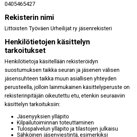
0405465427
Rekisterin nimi
Littoisten Työväen Urheilijat ry jäsenrekisteri
Henkilötietojen käsittelyn
tarkoitukset
Henkilötietoja käsitellään rekisteröidyn
suostumuksen taikka seuran ja jäsenen välisen
jäsensuhteen taikka muun asiallisen yhteyden
perusteella, jolloin lainmukainen käsittelyperuste on
rekisterinpitäjän oikeutettu etu, etenkin seuraaviin
käsittelyn tarkoituksiin:
Jäsenyyksien ylläpito
Kilpailutoiminnan toteuttaminen
Tulospalvelun ylläpito ja tilastojen julkaisu
Sähköinen jäsenviestintä, esimerkiksi