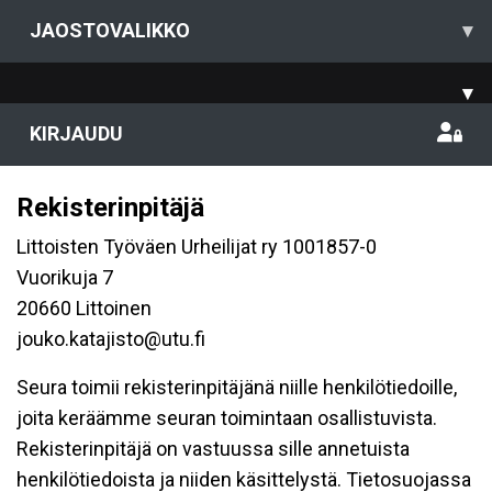
JAOSTOVALIKKO
▾
▾
KIRJAUDU
Rekisterinpitäjä
Littoisten Työväen Urheilijat ry 1001857-0
Vuorikuja 7
20660 Littoinen
jouko.katajisto@utu.fi
Seura toimii rekisterinpitäjänä niille henkilötiedoille,
joita keräämme seuran toimintaan osallistuvista.
Rekisterinpitäjä on vastuussa sille annetuista
henkilötiedoista ja niiden käsittelystä. Tietosuojassa