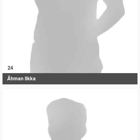
24
Åhman Ilkka