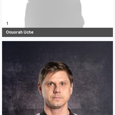
1
Onuorah Uche