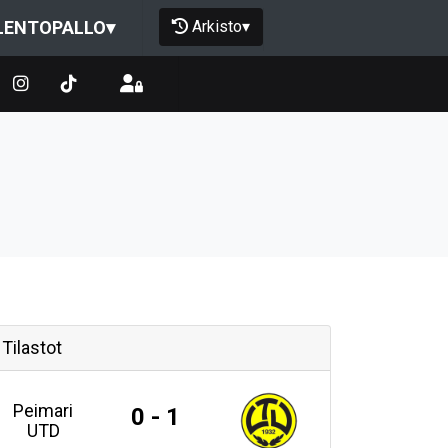
Arkisto
▾
LENTOPALLO
▾
Tilastot
Peimari
0 - 1
UTD