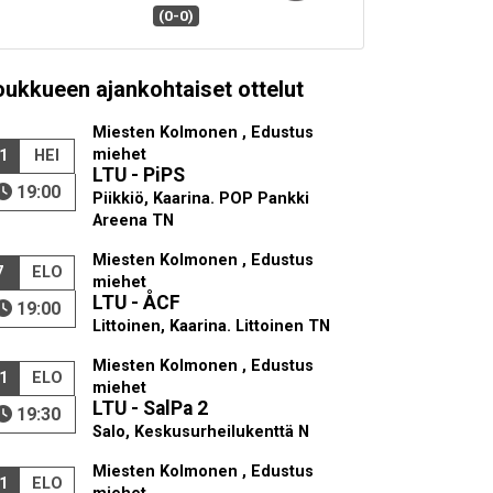
(0-0)
oukkueen ajankohtaiset ottelut
Miesten Kolmonen , Edustus
miehet
1
HEI
LTU - PiPS
19:00
Piikkiö, Kaarina. POP Pankki
Areena TN
Miesten Kolmonen , Edustus
7
ELO
miehet
LTU - ÅCF
19:00
Littoinen, Kaarina. Littoinen TN
Miesten Kolmonen , Edustus
1
ELO
miehet
LTU - SalPa 2
19:30
Salo, Keskusurheilukenttä N
Miesten Kolmonen , Edustus
1
ELO