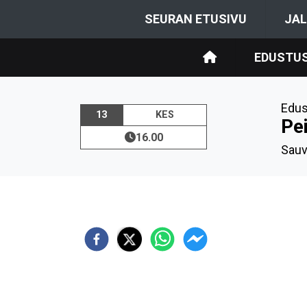
SEURAN ETUSIVU
JAL
EDUSTUS
Edus
13
KES
Pe
16.00
Sauv