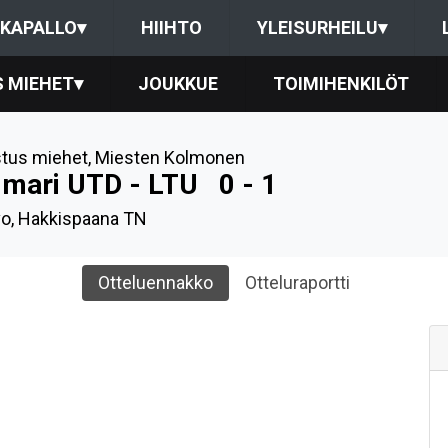
KAPALLO
▾
HIIHTO
YLEISURHEILU
▾
 MIEHET
▾
JOUKKUE
TOIMIHENKILÖT
tus miehet
,
Miesten Kolmonen
imari UTD - LTU
0 - 1
o, Hakkispaana TN
Otteluennakko
Otteluraportti